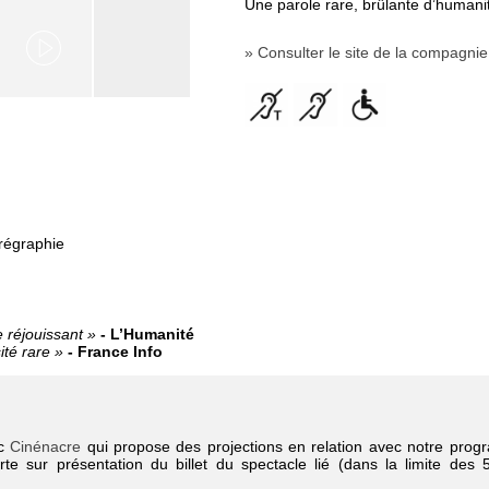
Une parole rare, brûlante d’humani
» Consulter le site de la compagnie
régraphie
 réjouissant »
- L’Humanité
ité rare »
- France Info
ec
Cinénacre
qui propose des projections en relation avec notre prog
te sur présentation du billet du spectacle lié (dans la limite des