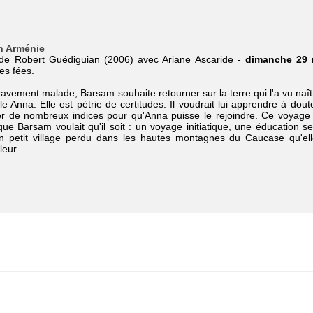
n Arménie
 de Robert Guédiguian (2006) avec Ariane Ascaride -
dimanche 29 
es fées.
avement malade, Barsam souhaite retourner sur la terre qui l'a vu naît
le Anna. Elle est pétrie de certitudes. Il voudrait lui apprendre à doute
ser de nombreux indices pour qu'Anna puisse le rejoindre. Ce voyage
que Barsam voulait qu'il soit : un voyage initiatique, une éducation s
n petit village perdu dans les hautes montagnes du Caucase qu'ell
leur...