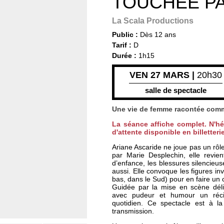
TOUCHÉE PA
La Scala Productions
Public :
Dès 12 ans
Tarif :
D
Durée :
1h15
VEN 27 MARS |
20h30
salle de spectacle
Une vie de femme racontée comm
La séance affiche complet. N'hés
d'attente disponible en
billetteri
Ariane Ascaride ne joue pas un rôle,
par Marie Desplechin, elle revien
d’enfance, les blessures silencieuses
aussi. Elle convoque les figures inv
bas, dans le Sud) pour en faire un 
Guidée par la mise en scène déli
avec pudeur et humour un récit
quotidien. Ce spectacle est à 
transmission.