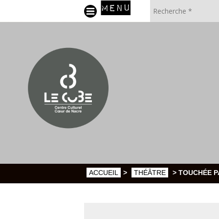
MENU
ACCUEIL
>
THÉÂTRE
> TOUCHÉE P