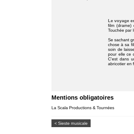
Le voyage e
film (drame)
Touchée par l
Se sachant gr
chose à sa fil
soin de lais
pour elle ce 
C'est dans u
abricotier en f
Mentions obligatoires
La Scala Productions & Tournées
< Sieste musicale