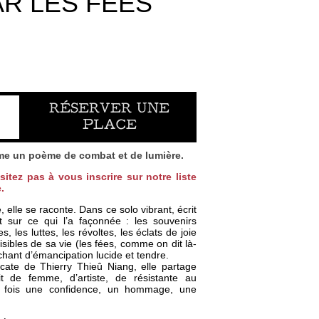
R LES FÉES
RÉSERVER UNE
PLACE
e un poème de combat et de lumière.
itez pas à vous inscrire sur notre liste
e.
 elle se raconte. Dans ce solo vibrant, écrit
t sur ce qui l’a façonnée : les souvenirs
, les luttes, les révoltes, les éclats de joie
isibles de sa vie (les fées, comme on dit là-
chant d’émancipation lucide et tendre.
cate de Thierry Thieû Niang, elle partage
 de femme, d’artiste, de résistante au
la fois une confidence, un hommage, une