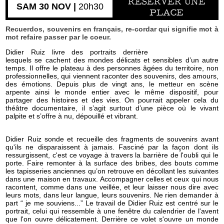
RÉSERVER UNE
SAM 30 NOV |
20h30
PLACE
Recuerdos, souvenirs en français, re-cordar qui signifie mot à
mot refaire passer par le coeur.
Didier Ruiz livre des portraits derrière
lesquels se cachent des mondes délicats et sensibles d’un autre
temps. Il offre le plateau à des personnes âgées du territoire, non
professionnelles, qui viennent raconter des souvenirs, des amours,
des émotions. Depuis plus de vingt ans, le metteur en scène
arpente ainsi le monde entier avec le même dispositif, pour
partager des histoires et des vies. On pourrait appeler cela du
théâtre documentaire, il s’agit surtout d’une pièce où le vivant
palpite et s’offre à nu, dépouillé et vibrant.
Didier Ruiz sonde et recueille des fragments de souvenirs avant
qu'ils ne disparaissent à jamais. Fasciné par la façon dont ils
ressurgissent, c'est ce voyage à travers la barrière de l'oubli qui le
porte. Faire remonter à la surface des bribes, des bouts comme
les tapisseries anciennes qu’on retrouve en décollant les suivantes
dans une maison en travaux. Accompagner celles et ceux qui nous
racontent, comme dans une veillée, et leur laisser nous dire avec
leurs mots, dans leur langue, leurs souvenirs. Ne rien demander à
part “ je me souviens...” Le travail de Didier Ruiz est centré sur le
portrait, celui qui ressemble à une fenêtre du calendrier de l'avent
que l'on ouvre délicatement. Derrière ce volet s'ouvre un monde