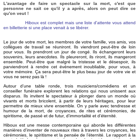
L'avantage de faire un spectacle sur la mort, c'est que
personne ne sait ce qu'il y a après, alors on peut dire ce
qu'on veut !
Hiboux est complet mais une liste d'attente vous attend
en billetterie si une place venait à se libérer.
Le jour de votre mort, les membres de votre famille, vos amis, vos
collègues de travail se réuniront. Ils viendront peut-être de loin
pour vous. Ils prendront un jour de congé. Ils échangeront leurs
souvenirs, leurs anecdotes. Ils pleureront, ils riront, ils mangeront
ensemble. Peut-être que malgré la tristesse et le désespoir, ils
parviendront à rendre cet événement inoubliable, pour vous, à
votre mémoire. Ça sera peut-être le plus beau jour de votre vie et
vous ne serez pas là !
Autour d’une table ronde, trois musiciens/comédiens et un
conseiller funéraire explorent les relations qui nous unissent aux
disparus. Ils invitent le spectateur à plonger dans un monde où
vivants et morts bricolent, à partir de leurs héritages, pour leur
permettre de mieux vivre ensemble. On y parle avec tendresse et
humour de la mort, de croyances, de rites et cérémonies, de
spiritisme, de passé et de futur, d’immortalité et d’éternité.
Hiboux est une messe contemporaine qui aborde les différentes
manières d’inventer de nouveaux rites à travers les croyances, les
cérémonies, le spiritisme et la pensée de l’éternité. Le rapport à la