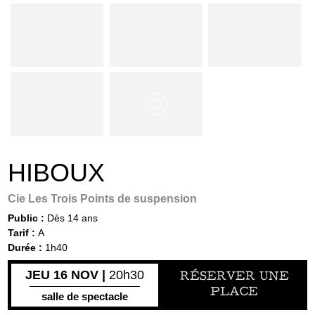
HIBOUX
Cie Les Trois Points de suspension
Public :
Dès 14 ans
Tarif :
A
Durée :
1h40
JEU 16 NOV |
20h30
RÉSERVER UNE
PLACE
salle de spectacle