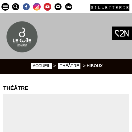
BILLETTERIE
ACCUEIL
>
THÉÂTRE
> HIBOUX
THÉÂTRE