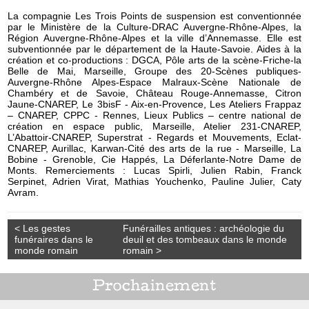
La compagnie Les Trois Points de suspension est conventionnée
par le Ministère de la Culture-DRAC Auvergne-Rhône-Alpes, la
Région Auvergne-Rhône-Alpes et la ville d’Annemasse. Elle est
subventionnée par le département de la Haute-Savoie. Aides à la
création et co-productions : DGCA, Pôle arts de la scène-Friche-la
Belle de Mai, Marseille, Groupe des 20-Scènes publiques-
Auvergne-Rhône Alpes-Espace Malraux-Scène Nationale de
Chambéry et de Savoie, Château Rouge-Annemasse, Citron
Jaune-CNAREP, Le 3bisF - Aix-en-Provence, Les Ateliers Frappaz
– CNAREP, CPPC - Rennes, Lieux Publics – centre national de
création en espace public, Marseille, Atelier 231-CNAREP,
L’Abattoir-CNAREP, Superstrat - Regards et Mouvements, Eclat-
CNAREP, Aurillac, Karwan-Cité des arts de la rue - Marseille, La
Bobine - Grenoble, Cie Happés, La Déferlante-Notre Dame de
Monts. Remerciements : Lucas Spirli, Julien Rabin, Franck
Serpinet, Adrien Virat, Mathias Youchenko, Pauline Julier, Caty
Avram.
< Les gestes
Funérailles antiques : archéologie du
funéraires dans le
deuil et des tombeaux dans le monde
monde romain
romain >
Prochainement