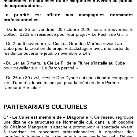
résidences, d’esquisses ou de maquettes ouvertes au public,
de coproductions.
La priorité est offerte aux compagnies normandes
professionnelles.
- Du lundi 26 au vendredi 30 octobre 2026 nous retrouverons le
Collectif 2222 en résidence pour leur projet « Le Festin de G… »
- Du 2 au 6 novembre, la Cie Les Grandes Marées revient au
Cube pour la création du projet « Backstage » avec une sortie de
résidence ouverte le jeudi 5 novembre à 14h
- Du 1er au 5 mars, la Cie Le Fil de la Plume s’installe au Cube
pour travailler sur « Le Baron perché »
- Du 26 au 30 avril, c’est le Duo Dyane qui nous tiendra compagnie
lors d’une résidence technique pour la création de « Pyrène
l’amour d’Hercule ».
PARTENARIATS CULTURELS
C³ - Le Cube est membre de « Diagonale ».
Ce réseau regroupe
une dizaine de structures de Normandie qui, dans la philosophie
du Chaînon Manquant, s’attache à promouvoir le spectacle vivant,
à favoriser les rencontres professionnelles, à organiser des
tournées à l’intérieur de la région et à organiser le festival « Région