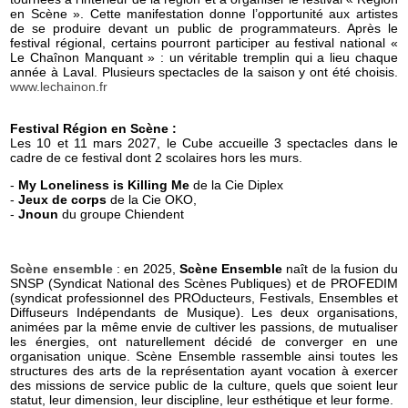
en Scène ». Cette manifestation donne l’opportunité aux artistes
de se produire devant un public de programmateurs. Après le
festival régional, certains pourront participer au festival national «
Le Chaînon Manquant » : un véritable tremplin qui a lieu chaque
année à Laval. Plusieurs spectacles de la saison y ont été choisis.
www.lechainon.fr
Festival Région en Scène :
Les 10 et 11 mars 2027, le Cube accueille 3 spectacles dans le
cadre de ce festival dont 2 scolaires hors les murs.
-
My Loneliness is Killing Me
de la Cie Diplex
-
Jeux de corps
de la Cie OKO,
-
Jnoun
du groupe Chiendent
Scène ensemble
: en 2025,
Scène Ensemble
naît de la fusion du
SNSP (Syndicat National des Scènes Publiques) et de PROFEDIM
(syndicat professionnel des PROducteurs, Festivals, Ensembles et
Diffuseurs Indépendants de Musique). Les deux organisations,
animées par la même envie de cultiver les passions, de mutualiser
les énergies, ont naturellement décidé de converger en une
organisation unique. Scène Ensemble rassemble ainsi toutes les
structures des arts de la représentation ayant vocation à exercer
des missions de service public de la culture, quels que soient leur
statut, leur dimension, leur discipline, leur esthétique et leur forme.